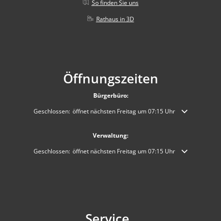
So finden Sie uns
Rathaus in 3D
Öffnungszeiten
Bürgerbüro:
Klicken, um weitere Öffnungs- oder Schließzeiten auszublenden
Geschlossen:
öffnet nächsten Freitag um 07:15 Uhr
Verwaltung:
Klicken, um weitere Öffnungs- oder Schließzeiten auszublenden
Geschlossen:
öffnet nächsten Freitag um 07:15 Uhr
Service