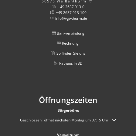
56575
Weißenthurm
+49 2637 913-0
+49 2637 913-100
info@vgwthurm.de
Bankverbindung
Rechnung
So finden Sie uns
Rathaus in 3D
Öffnungszeiten
Bürgerbüro:
Klicken, um weitere Öffnungs- oder Schließzeiten auszublenden
Geschlossen:
öffnet nächsten Montag um 07:15 Uhr
Verwaltung: