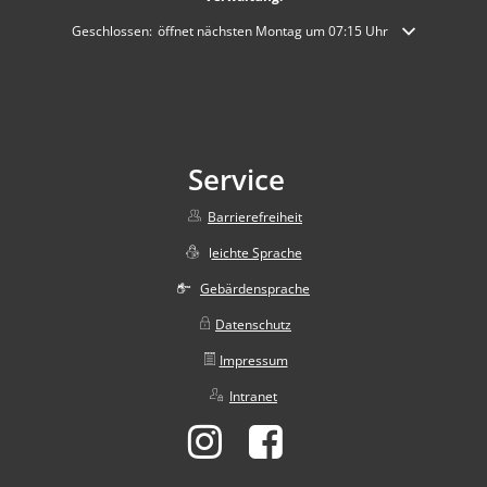
Klicken, um weitere Öffnungs- oder Schließzeiten auszublenden
Geschlossen:
öffnet nächsten Montag um 07:15 Uhr
Service
Barrierefreiheit
l
eichte Sprache
Gebärdensprache
Datenschutz
Impressum
Intranet