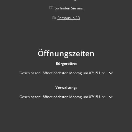
So finden Sie uns
Rathaus in 3D
Öffnungszeiten
Bürgerbüro:
Klicken, um weitere Öffnungs- oder Schließzeiten auszublenden
Geschlossen:
öffnet nächsten Montag um 07:15 Uhr
Verwaltung:
Klicken, um weitere Öffnungs- oder Schließzeiten auszublenden
Geschlossen:
öffnet nächsten Montag um 07:15 Uhr