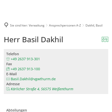
Karriere
Presse
Intran
Sie sind hier:
Verwaltung
Ansprechpersonen A-Z
Dakhil, Basil
Herr Basil Dakhil
Telefon
+49 2637 913-301
Fax
+49 2637 913-100
E-Mail
Basil.Dakhil@vgwthurm.de
Adresse
Kärlicher Straße 4, 56575 Weißenthurm
Abteilungen