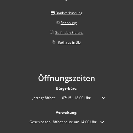
Bankverbindung
Rechnung
So finden Sie uns
Rathaus in 3D
Öffnungszeiten
Bürgerbüro:
Klicken, um weitere Öffnungs- oder Schließzeiten auszublenden
Jetzt geöffnet:
07:15
-
18:00
Uhr
Von 07:15 bis 18:00 
Verwaltung:
Klicken, um weitere Öffnungs- oder Schließzeiten auszublende
Geschlossen:
öffnet heute um 14:00 Uhr