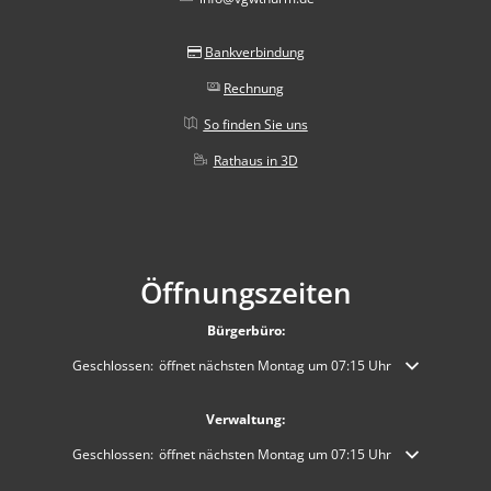
Bankverbindung
Rechnung
So finden Sie uns
Rathaus in 3D
Öffnungszeiten
Bürgerbüro:
Klicken, um weitere Öffnungs- oder Schließzeiten auszublenden
Geschlossen:
öffnet nächsten Montag um 07:15 Uhr
Verwaltung:
Klicken, um weitere Öffnungs- oder Schließzeiten auszublenden
Geschlossen:
öffnet nächsten Montag um 07:15 Uhr