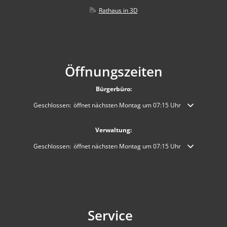
Rathaus in 3D
Öffnungszeiten
Bürgerbüro:
Klicken, um weitere Öffnungs- oder Schließzeiten auszublenden
Geschlossen:
öffnet nächsten Montag um 07:15 Uhr
Verwaltung:
Klicken, um weitere Öffnungs- oder Schließzeiten auszublenden
Geschlossen:
öffnet nächsten Montag um 07:15 Uhr
Service