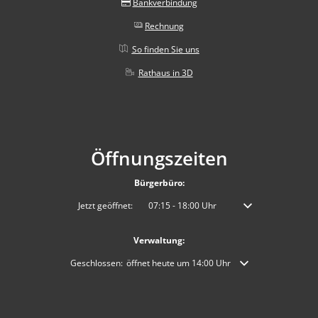
Bankverbindung
Rechnung
So finden Sie uns
Rathaus in 3D
Öffnungszeiten
Bürgerbüro:
Klicken, um weitere Öffnungs- oder Schließzeiten auszublenden
Jetzt geöffnet:
07:15
-
18:00
Uhr
Von 07:15 bis 18:00 
Verwaltung:
Klicken, um weitere Öffnungs- oder Schließzeiten auszublende
Geschlossen:
öffnet heute um 14:00 Uhr