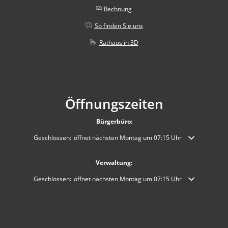
Rechnung
So finden Sie uns
Rathaus in 3D
Öffnungszeiten
Bürgerbüro:
Klicken, um weitere Öffnungs- oder Schließzeiten auszublenden
Geschlossen:
öffnet nächsten Montag um 07:15 Uhr
Verwaltung:
Klicken, um weitere Öffnungs- oder Schließzeiten auszublenden
Geschlossen:
öffnet nächsten Montag um 07:15 Uhr