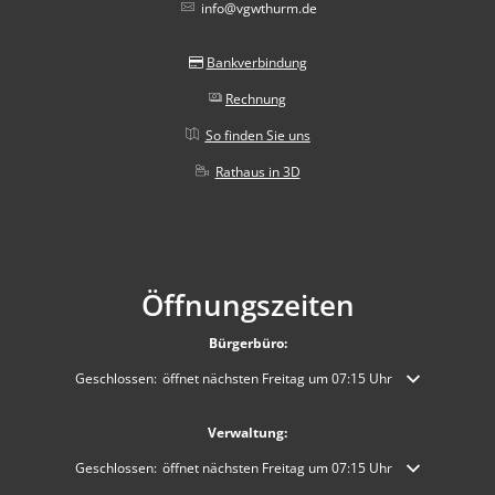
info@vgwthurm.de
Bankverbindung
Rechnung
So finden Sie uns
Rathaus in 3D
Öffnungszeiten
Bürgerbüro:
Klicken, um weitere Öffnungs- oder Schließzeiten auszublenden
Geschlossen:
öffnet nächsten Freitag um 07:15 Uhr
Verwaltung:
Klicken, um weitere Öffnungs- oder Schließzeiten auszublenden
Geschlossen:
öffnet nächsten Freitag um 07:15 Uhr