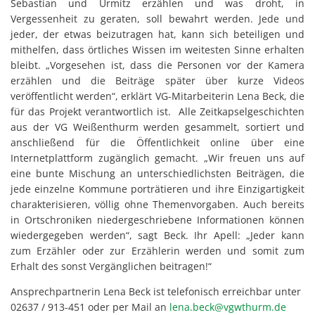
Sebastian und Urmitz erzählen und was droht, in
Vergessenheit zu geraten, soll bewahrt werden. Jede und
jeder, der etwas beizutragen hat, kann sich beteiligen und
mithelfen, dass örtliches Wissen im weitesten Sinne erhalten
bleibt. „Vorgesehen ist, dass die Personen vor der Kamera
erzählen und die Beiträge später über kurze Videos
veröffentlicht werden“, erklärt VG-Mitarbeiterin Lena Beck, die
für das Projekt verantwortlich ist. Alle Zeitkapselgeschichten
aus der VG Weißenthurm werden gesammelt, sortiert und
anschließend für die Öffentlichkeit online über eine
Internetplattform zugänglich gemacht. „Wir freuen uns auf
eine bunte Mischung an unterschiedlichsten Beiträgen, die
jede einzelne Kommune porträtieren und ihre Einzigartigkeit
charakterisieren, völlig ohne Themenvorgaben. Auch bereits
in Ortschroniken niedergeschriebene Informationen können
wiedergegeben werden“, sagt Beck. Ihr Apell: „Jeder kann
zum Erzähler oder zur Erzählerin werden und somit zum
Erhalt des sonst Vergänglichen beitragen!“
Ansprechpartnerin Lena Beck ist telefonisch erreichbar unter
02637 / 913-451 oder per Mail an
lena.beck@vgwthurm.de