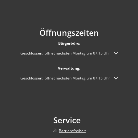
Öffnungszeiten
Bürgerbüro:
Klicken, um weitere Öffnungs- oder Schließzeiten auszublenden
Geschlossen:
öffnet nächsten Montag um 07:15 Uhr
Verwaltung:
Klicken, um weitere Öffnungs- oder Schließzeiten auszublenden
Geschlossen:
öffnet nächsten Montag um 07:15 Uhr
Service
Barrierefreiheit