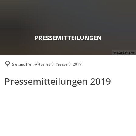
Karriere
Presse
Intran
PRESSEMITTEILUNGEN
© pixabay.com
Sie sind hier:
Aktuelles
Presse
2019
2019
Pressemitteilungen 2019