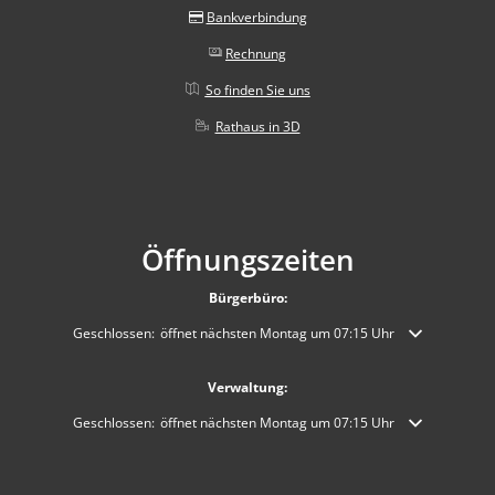
Bankverbindung
Rechnung
So finden Sie uns
Rathaus in 3D
Öffnungszeiten
Bürgerbüro:
Klicken, um weitere Öffnungs- oder Schließzeiten auszublenden
Geschlossen:
öffnet nächsten Montag um 07:15 Uhr
Verwaltung:
Klicken, um weitere Öffnungs- oder Schließzeiten auszublenden
Geschlossen:
öffnet nächsten Montag um 07:15 Uhr