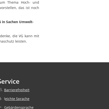
t. Zum Thema Hoch- und
orstellen, das ist noch
G in Sachen Umwelt-
denke, die VG kann mit
aschutz leisten.
Service
Barrierefreiheit
nden
l
eichte Sprache
Gebärdensprache