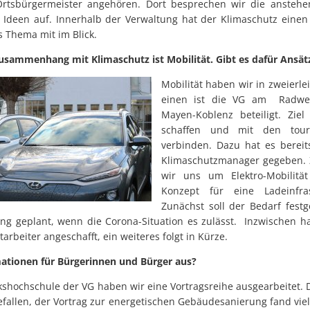
Ortsbürgermeister angehören. Dort besprechen wir die anste
 Ideen auf. Innerhalb der Verwaltung hat der Klimaschutz einen 
 Thema mit im Blick.
sammenhang mit Klimaschutz ist Mobilität. Gibt es dafür Ansätz
Mobilität haben wir in zweierle
einen ist die VG am Radweg
Mayen-Koblenz beteiligt. Ziel
schaffen und mit den touri
verbinden. Dazu hat es bereit
Klimaschutzmanager gegeben
wir uns um Elektro-Mobilitä
Konzept für eine Ladeinfras
Zunächst soll der Bedarf festg
ung geplant, wenn die Corona-Situation es zulässt. Inzwischen ha
tarbeiter angeschafft, ein weiteres folgt in Kürze.
mationen für Bürgerinnen und Bürger aus?
shochschule der VG haben wir eine Vortragsreihe ausgearbeitet. D
efallen, der Vortrag zur energetischen Gebäudesanierung fand vie