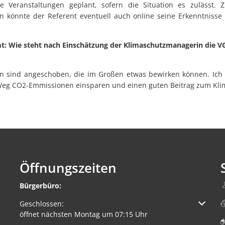
re Veranstaltungen geplant, sofern die Situation es zuläss
 könnte der Referent eventuell auch online seine Erkenntnisse v
t: Wie steht nach Einschätzung der Klimaschutzmanagerin die V
n sind angeschoben, die im Großen etwas bewirken können. Ich 
eg CO2-Emmissionen einsparen und einen guten Beitrag zum Klim
Öffnungszeiten
Bürgerbüro:
Klicken, um weitere Öffnungs- oder Schließzeiten auszuble
Geschlossen:
öffnet nächsten Montag um 07:15 Uhr