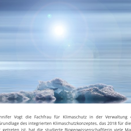
ennifer Vogt die Fachfrau für Klimaschutz in der Verwaltun
rundlage des integrierten Klimaschutzkonzeptes, das 2018 für die
 getreten ist, hat die studierte Biogeowissenschaftlerin viel