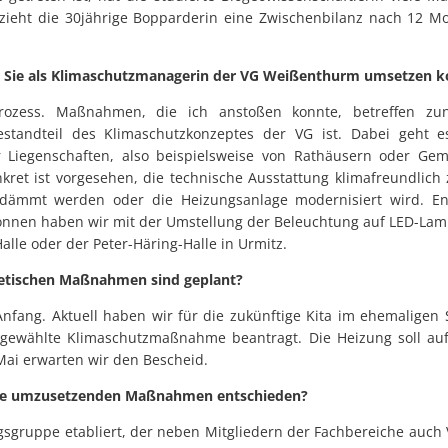
 zieht die 30jährige Bopparderin eine Zwischenbilanz nach 12 
s Sie als Klimaschutzmanagerin der VG Weißenthurm umsetzen 
Prozess. Maßnahmen, die ich anstoßen konnte, betreffen zun
estandteil des Klimaschutzkonzeptes der VG ist. Dabei geht 
Liegenschaften, also beispielsweise von Rathäusern oder Gem
ret ist vorgesehen, die technische Ausstattung klimafreundlich 
dämmt werden oder die Heizungsanlage modernisiert wird. En
gonnen haben wir mit der Umstellung der Beleuchtung auf LED-Lam
Halle oder der Peter-Häring-Halle in Urmitz.
etischen Maßnahmen sind geplant?
Anfang. Aktuell haben wir für die zukünftige Kita im ehemalige
sgewählte Klimaschutzmaßnahme beantragt. Die Heizung soll auf 
Mai erwarten wir den Bescheid.
 die umzusetzenden Maßnahmen entschieden?
sgruppe etabliert, der neben Mitgliedern der Fachbereiche auch V